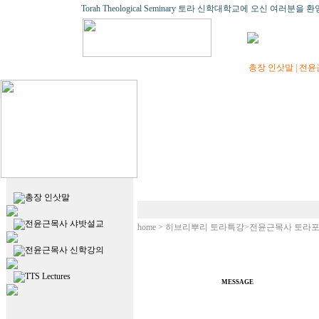
Torah Theological Seminary 토라 신학대학교에 오신 여러분을
총장 인삿말
|
전윤
총장 인삿말
전윤근목사 샤밧설교
home > 히브리뿌리 토라특강>전윤근목사 토라포션 
전윤근목사 신학강의
TTS Lectures
MESSAGE