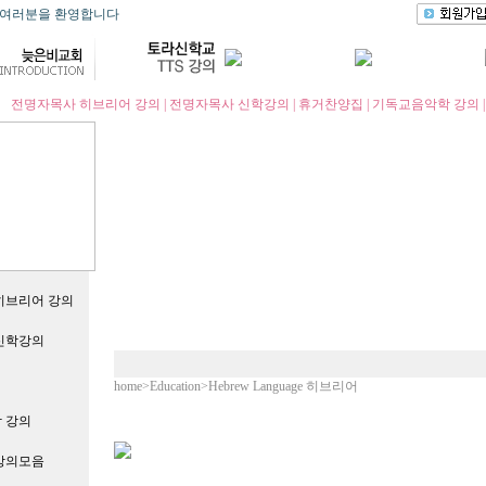
에 오신 여러분을 환영합니다
전명자목사 히브리어 강의
|
전명자목사 신학강의
|
휴거찬양집
|
기독교음악학 강의
히브리어 강의
신학강의
home>Education>Hebrew Language 히브리어
 강의
강의모음